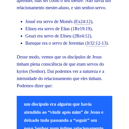
aprender, mas ser como o seu mestre. Não havia um
relacionamento mestre-aluno, e sim senhor-servo.
Josué era servo de Moisés (
Ex24:12
),
Eliseu era servo de Elias (1Re19:19),
Geazi era servo de Eliseu (2Re4:12),
Baruque era o servo de Jeremias (
Jr32:12-13
).
Desse modo, vemos que os discípulos de Jesus
tinham plena consciência de que eram servos do
kyrios (Senhor). Dai podemos ver a natureza e a
intensidade do relacionamento que eles tinham.
Podemos dizer que:
um discípulo era alguém que havia
atendido ao “vinde após mim” de Jesus e
deixado tudo passando a “seguir” seu
novo Senhor num íntimo relacionamento