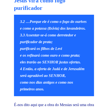
Jesus virá como fogo
purificador
3.2 …Porque ele é como o fogo do ourives
e como a potassa (lixívia) dos lavandeiros.
3.3 Assentar-se-á como derretedor e
purificador de prata;
purificará os filhos de Levi
e os refinará como ouro e como prata;
eles trarão ao SENHOR justas ofertas.
4 Então, a oferta de Judá e de Jerusalém
será agradável ao SENHOR,
como nos dias antigos e como nos
primeiros anos.
É-nos dito aqui que a obra do Messias será uma obra