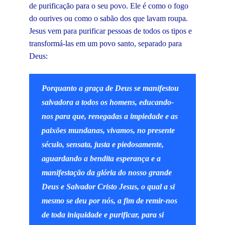
de purificação para o seu povo. Ele é como o fogo
do ourives ou como o sabão dos que lavam roupa.
Jesus vem para purificar pessoas de todos os tipos e
transformá-las em um povo santo, separado para
Deus:
Porquanto a graça de Deus se manifestou
salvadora a todos os homens, educando-
nos para que, renegadas a impiedade e as
paixões mundanas, vivamos, no presente
século, sensata, justa e piedosamente,
aguardando a bendita esperança e a
manifestação da glória do nosso grande
Deus e Salvador Cristo Jesus, o qual a si
mesmo se deu por nós, a fim de remir-nos
de toda iniquidade e purificar, para si