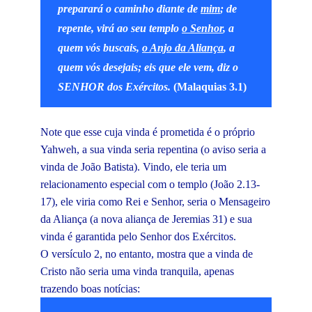
preparará o caminho diante de
mim
; de
repente, virá ao seu templo
o Senhor
, a
quem vós buscais,
o Anjo da Aliança
, a
quem vós desejais; eis que ele vem, diz o
SENHOR dos Exércitos.
(Malaquias 3.1)
Note que esse cuja vinda é prometida é o próprio
Yahweh, a sua vinda seria repentina (o aviso seria a
vinda de João Batista). Vindo, ele teria um
relacionamento especial com o templo (João 2.13-
17), ele viria como Rei e Senhor, seria o Mensageiro
da Aliança (a nova aliança de Jeremias 31) e sua
vinda é garantida pelo Senhor dos Exércitos.
O versículo 2, no entanto, mostra que a vinda de
Cristo não seria uma vinda tranquila, apenas
trazendo boas notícias: