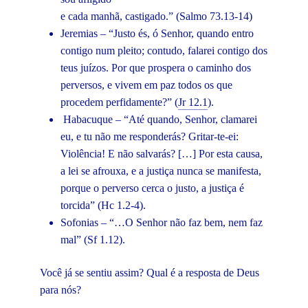
e cada manhã, castigado.” (Salmo 73.13-14)
Jeremias – “Justo és, ó Senhor, quando entro
contigo num pleito; contudo, falarei contigo dos
teus juízos. Por que prospera o caminho dos
perversos, e vivem em paz todos os que
procedem perfidamente?” (
Jr 12.1
).
Habacuque – “Até quando, Senhor, clamarei
eu, e tu não me responderás? Gritar-te-ei:
Violência! E não salvarás? […] Por esta causa,
a lei se afrouxa, e a justiça nunca se manifesta,
porque o perverso cerca o justo, a justiça é
torcida” (Hc 1.2-4).
Sofonias – “…O Senhor não faz bem, nem faz
mal” (Sf 1.12).
Você já se sentiu assim? Qual é a resposta de Deus
para nós?