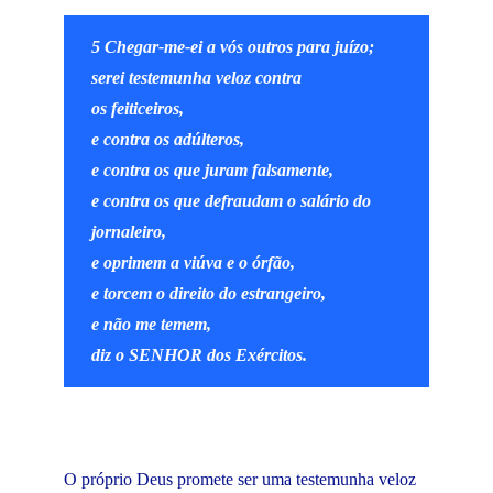
5 Chegar-me-ei a vós outros para juízo;
serei testemunha veloz contra
os feiticeiros,
e contra os adúlteros,
e contra os que juram falsamente,
e contra os que defraudam o salário do
jornaleiro,
e oprimem a viúva e o órfão,
e torcem o direito do estrangeiro,
e não me temem,
diz o SENHOR dos Exércitos.
O próprio Deus promete ser uma testemunha veloz