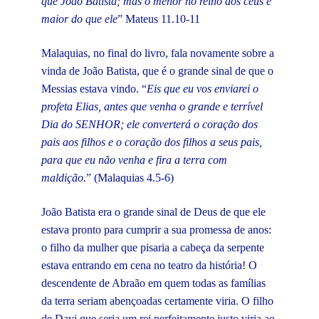
que João Batista; mas o menor no reino dos céus é
maior do que ele
” Mateus 11.10-11
Malaquias, no final do livro, fala novamente sobre a
vinda de João Batista, que é o grande sinal de que o
Messias estava vindo. “
Eis que eu vos enviarei o
profeta Elias, antes que venha o grande e terrível
Dia do SENHOR; ele converterá o coração dos
pais aos filhos e o coração dos filhos a seus pais,
para que eu não venha e fira a terra com
maldição.
” (Malaquias 4.5-6)
João Batista era o grande sinal de Deus de que ele
estava pronto para cumprir a sua promessa de anos:
o filho da mulher que pisaria a cabeça da serpente
estava entrando em cena no teatro da história! O
descendente de Abraão em quem todas as famílias
da terra seriam abençoadas certamente viria. O filho
de Davi que seria um rei perfeitamente justo viria ao