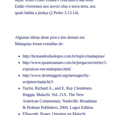
Então viveremos nos novos céus e nova terra, nos
quais habita a justiça (2 Pedro 3.13-14).
Algumas ideias deste post e dos demais em
Malaquias foram extraídas de:
http://hernandesdiaslopes.com.br/topico/malaquias/
http://www.ipsantoamaro.com.br/pregacoes/series/1-
exposicao-em-malaquias.html
http://www.desiringgod.org/messages/by-
scripture/malachi/3
Taylor, Richard A., and E. Ray Clendenen.
Haggai, Malachi. Vol. 21A. The New
American Commentary. Nashville: Broadman
& Holman Publishers, 2004. Logos Edition.
Ellsworth, Roger. Opening up Malachi.