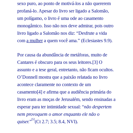
sexo puro, ao ponto de motivá-los a não quererem
profaná-lo. Apesar do livro ser ligado a Salomão,
um polígamo, o livro é uma ode ao casamento
monogâmico. Isso não nos deve admirar, pois outro
livro ligado a Salomão nos diz: “Desfrute a vida
com
a mulher
a quem você ama.” (Eclesiastes 9.9).
Por causa da abundância de metáforas, muito de
Cantares é obscuro para os seus leitores.[3] O
assunto e a tese geral, entretanto, não ficam ocultos.
O’Donnell mostra que a paixão relatada no livro
acontece claramente no contexto de um
casamento[4] e afirma que a audiência primária do
livro eram as moças de Jerusalém, sendo ensinadas a
esperar para ter intimidade sexual: “
não despertem
nem provoquem o amor enquanto ele não o
[5]
quiser.
”
(Ct 2.7; 3.5; 8.4, NVI).