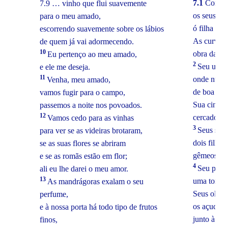
7.1
Como s
7.9 … vinho que flui suavemente
os seus pé
para o meu amado,
ó filha do 
escorrendo suavemente sobre os lábios
As curvas 
de quem já vai adormecendo.
10
obra das m
Eu pertenço ao meu amado,
2
Seu umbi
e ele me deseja.
11
onde nunca
Venha, meu amado,
de boa mis
vamos fugir para o campo,
Sua cintur
passemos a noite nos povoados.
12
cercado de 
Vamos cedo para as vinhas
3
Seus sei
para ver se as videiras brotaram,
dois filhot
se as suas flores se abriram
gêmeos de
e se as romãs estão em flor;
4
Seu pesc
ali eu lhe darei o meu amor.
13
uma torre 
As mandrágoras exalam o seu
Seus olho
perfume,
os açudes
e à nossa porta há todo tipo de frutos
junto à po
finos,