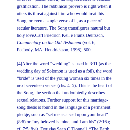
gratification. The rabbinical proverb is right when it
utters its threat against him who would treat this
Song, or even a single verse of it, as a piece of
secular literature. The Song transfigures natural but
holy love.Carl Friedrich Keil e Franz Delitzsch,
Commentary on the Old Testament
(vol. 6;
Peabody, MA: Hendrickson, 1996), 500.
[4]After the word “wedding” is used in 3:11 (as the
wedding day of Solomon is used as a foil), the word
“bride” is used of the young woman six times in the
next seventeen verses (chs. 4–5). This is the heart of
the Song, the section that undoubtedly describes
sexual relations. Further support for this marriage-
song thesis is found in the language of a permanent
pledge, such as “set me as a seal upon your heart”
(8:6) or “my beloved is mine, and I am his” (2:16a;
cf. 7:5; 8:4). Douglas Sean O’Donnell, “The Earth