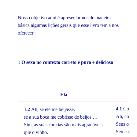
Nosso objetivo aqui é apresentarmos de maneira
básica algumas lições gerais que esse livro tem a nos
oferecer:
1 O sexo no contexto correto é puro e delicioso
Ela
4.1
Como v
1.2
Ah, se ele me beijasse,
Ah, como é
se a sua boca me cobrisse de beijos …
Seus olhos
Sim, as suas carícias são mais agradáveis
Seu cabelo
que o vinho.