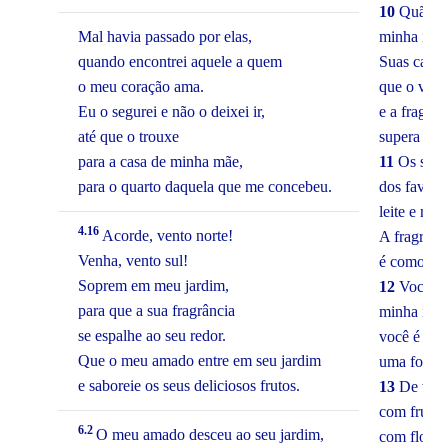
10
Quão de
Mal havia passado por elas,
minha irmã
quando encontrei aquele a quem
Suas caríc
o meu coração ama.
que o vinh
Eu o segurei e não o deixei ir,
e a fragrâ
até que o trouxe
supera o d
para a casa de minha mãe,
11
Os seus
para o quarto daquela que me concebeu.
dos favos 
leite e mel
4.16
Acorde, vento norte!
A fragrânc
Venha, vento sul!
é como a f
Soprem em meu jardim,
12
Você é 
para que a sua fragrância
minha irmã
se espalhe ao seu redor.
você é uma
Que o meu amado entre em seu jardim
uma fonte 
e saboreie os seus deliciosos frutos.
13
De voc
com frutos 
6.2
O meu amado desceu ao seu jardim,
com flores