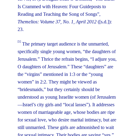
Is Crammed with Heaven: Four Guideposts to
Reading and Teaching the Song of Songs”,
Themelios: Volume 37, No. 1, April 2012
([s.d.]):
23.
[5]
The primary target audience is the unmarried,
specifically single young women, “the daughters of
Jerusalem.” Thrice the refrain begins, “I adjure you,
O daughters of Jerusalem.” These “daughters” are
the “virgins” mentioned in 1:3 or the “young
women” in 2:2. They might be viewed as
“bridesmaids,” but they certainly should be
understood as young Israelite women (of Jerusalem
—Israel’s city girls and “local lasses”). It addresses
women of marriageable age, whose bodies are ripe
for sexual love, who desire marital intimacy, but are
still unmarried. These girls are admonished to wait
for sexual intimacy. Their bodies are saying “yes.”