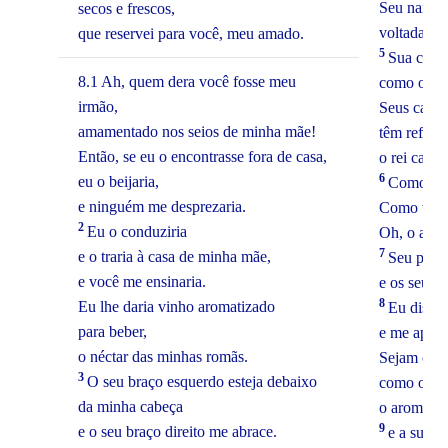
Seu nariz 
secos e frescos,
voltada pa
que reservei para você, meu amado.
5
Sua cabeç
8.1 Ah, quem dera você fosse meu
como o mo
irmão,
Seus cabel
amamentado nos seios de minha mãe!
têm reflex
Então, se eu o encontrasse fora de casa,
o rei caiu 
6
eu o beijaria,
Como voc
e ninguém me desprezaria.
Como você
2
Eu o conduziria
Oh, o amor
7
e o traria à casa de minha mãe,
Seu porte
e você me ensinaria.
e os seus 
8
Eu lhe daria vinho aromatizado
Eu disse:
para beber,
e me apossa
o néctar das minhas romãs.
Sejam os s
3
O seu braço esquerdo esteja debaixo
como os ca
da minha cabeça
o aroma da
9
e o seu braço direito me abrace.
e a sua 