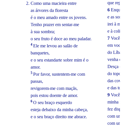
que repousa
Como uma macieira entre
6
Enquanto
as árvores da floresta
e as sombr
é o meu amado entre os jovens.
irei à mon
Tenho prazer em sentar-me
e à colina 
à sua sombra;
7
Você é t
o seu fruto é doce ao meu paladar.
4
em você nã
Ele me levou ao salão de
do Líbano 
banquetes,
venha do 
e o seu estandarte sobre mim é o
Desça do 
amor.
5
do topo do
Por favor, sustentem-me com
das covas 
passas,
e das toca
revigorem-me com maçãs,
9
Você fez
pois estou doente de amor.
6
minha irmã
O seu braço esquerdo
fez dispar
esteja debaixo da minha cabeça,
com um sim
e o seu braço direito me abrace.
com uma si