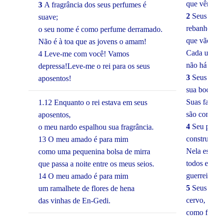
que vêm d
3
A fragrância dos seus perfumes é
2
Seus den
suave;
rebanho de
o seu nome é como perfume derramado.
que vão su
Não é à toa que as jovens o amam!
Cada uma t
4 Leve-me com você! Vamos
não há nen
depressa!Leve-me o rei para os seus
3
Seus láb
aposentos!
sua boca é
Suas faces,
1.12 Enquanto o rei estava em seus
são como 
aposentos,
4
Seu pesc
o meu nardo espalhou sua fragrância.
construída
13 O meu amado é para mim
Nela estão
como uma pequenina bolsa de mirra
todos eles
que passa a noite entre os meus seios.
guerreiros.
14 O meu amado é para mim
5
Seus dois
um ramalhete de flores de hena
cervo,
das vinhas de En-Gedi.
como filho