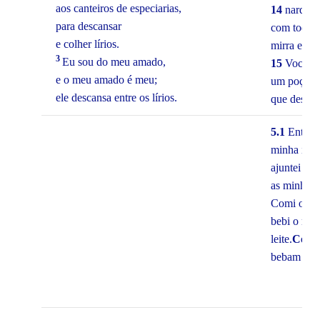
aos canteiros de especiarias,
14
nardo e
para descansar
com todas 
e colher lírios.
mirra e alo
3
Eu sou do meu amado,
15
Você é 
e o meu amado é meu;
um poço de
ele descansa entre os lírios.
que desce
5.1
Entrei
minha irmã
ajuntei a 
as minhas e
Comi o me
bebi o meu
leite.
Coro
bebam qua