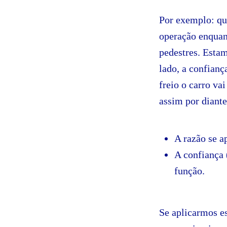
Por exemplo: qu
operação enquant
pedestres. Estam
lado, a confian
freio o carro va
assim por diante
A razão se a
A confiança 
função.
Se aplicarmos e