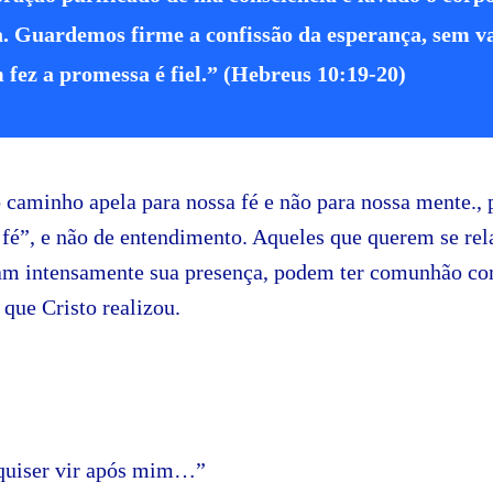
. Guardemos firme a confissão da esperança, sem va
 fez a promessa é fiel.” (Hebreus 10:19-20)
o caminho apela para nossa fé e não para nossa mente.,
 fé”, e não de entendimento. Aqueles que querem se re
am intensamente sua presença, podem ter comunhão co
 que Cristo realizou.
quiser vir após mim…”