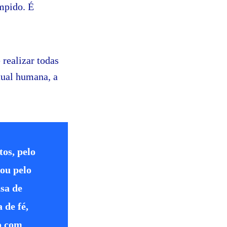
ompido. É
 realizar todas
tual humana, a
tos, pelo
rou pelo
asa de
 de fé,
o com