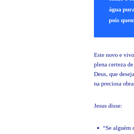
água pura
pois quem
Este novo e viv
plena certeza de
Deus, que desej
na preciosa obra
Jesus disse:
“Se alguém 