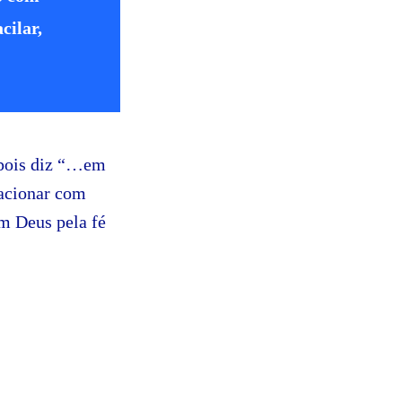
cilar,
 pois diz “…em
lacionar com
m Deus pela fé