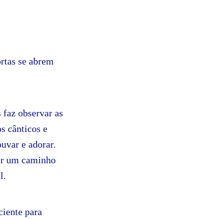
ortas se abrem
 faz observar as
os cânticos e
uvar e adorar.
her um caminho
l.
ciente para