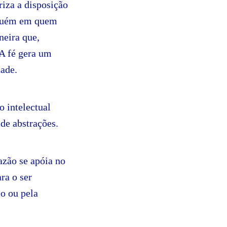
riza a disposição
alguém em quem
neira que,
 A fé gera um
ade.
o intelectual
de abstrações.
azão se apóia no
ra o ser
o ou pela