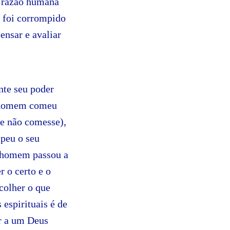
da razão humana
 foi corrompido
ensar e avaliar
nte seu poder
o homem comeu
le não comesse),
mpeu o seu
o homem passou a
r o certo e o
colher o que
 espirituais é de
r a um Deus