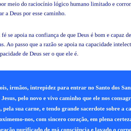
 por meio do raciocínio lógico humano limitado e corr
ar a Deus por esse caminho.
a fé se apoia na confiança de que Deus é bom e capaz de
s. Ao passo que a razão se apoia na capacidade intelec
apacidade de Deus ser o que ele é.
ois, irmãos, intrepidez para entrar no Santo dos San
 Jesus, pelo novo e vivo caminho que ele nos consag
é, pela sua carne, e tendo grande sacerdote sobre a c
oximemo-nos, com sincero coração, em plena certeza
oração purificado de má consciência e lavado o corp