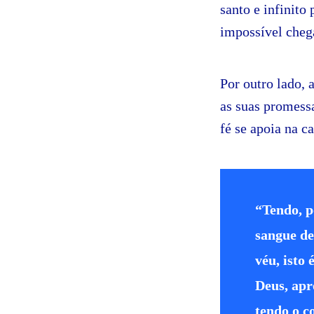
santo e infinito
impossível cheg
Por outro lado, 
as suas promessa
fé se apoia na c
“Tendo, p
sangue de
véu, isto 
Deus, apr
tendo o c