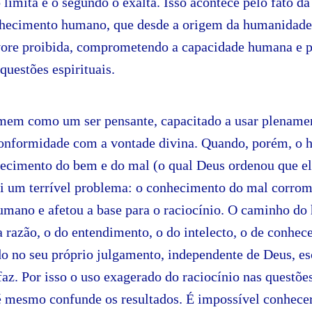
 limita e o segundo o exalta. Isso acontece pelo fato 
nhecimento humano, que desde a origem da humanidade
rvore proibida, comprometendo a capacidade humana e p
questões espirituais.
mem como um ser pensante, capacitado a usar plename
conformidade com a vontade divina. Quando, porém, 
hecimento do bem e do mal (o qual Deus ordenou que e
 si um terrível problema: o conhecimento do mal corro
mano e afetou a base para o raciocínio. O caminho d
 razão, o do entendimento, o do intelecto, o de conhece
do no seu próprio julgamento, independente de Deus, es
faz. Por isso o uso exagerado do raciocínio nas questões
té mesmo confunde os resultados. É impossível conhece