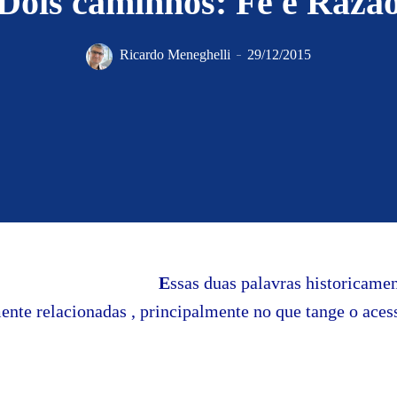
Dois caminhos: Fé e Razã
Ricardo Meneghelli
29/12/2015
E
ssas duas palavras historicame
ente relacionadas , principalmente no que tange o ace