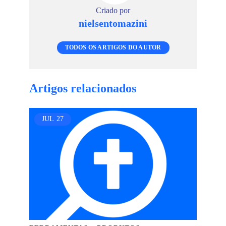
Criado por
nielsentomazini
TODOS OS ARTIGOS DO AUTOR
Artigos relacionados
JUL
27