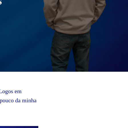
s
 Logos em
 pouco da minha