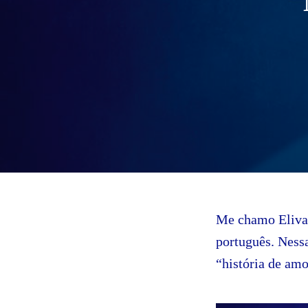
Me chamo Elivan
português. Ness
“história de am