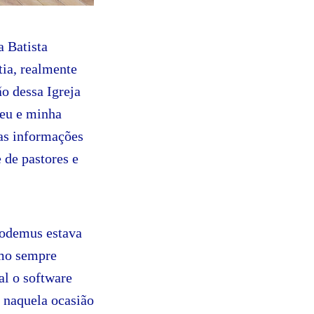
a Batista
ia, realmente
o dessa Igreja
 eu e minha
as informações
e de pastores e
codemus estava
mo sempre
al o software
, naquela ocasião