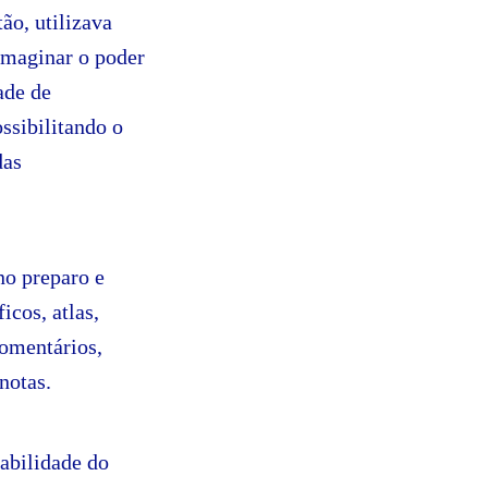
ão, utilizava
imaginar o poder
ade de
ssibilitando o
das
no preparo e
cos, atlas,
comentários,
notas.
abilidade do