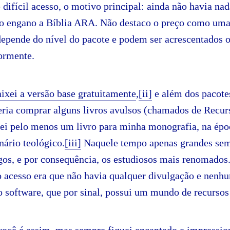
 difícil acesso, o motivo principal: ainda não havia na
vo engano a Bíblia ARA. Não destaco o preço como uma
depende do nível do pacote e podem ser acrescentados o
ormente.
aixei a versão base gratuitamente
,
[ii]
e além dos pacotes
eria comprar alguns livros avulsos (chamados de Recur
i pelo menos um livro para minha monografia, na épo
nário teológico.
[iii]
Naquele tempo apenas grandes sem
gos, e por consequência, os estudiosos mais renomados.
o acesso era que não havia qualquer divulgação e nenh
o software, que por sinal, possui um mundo de recursos