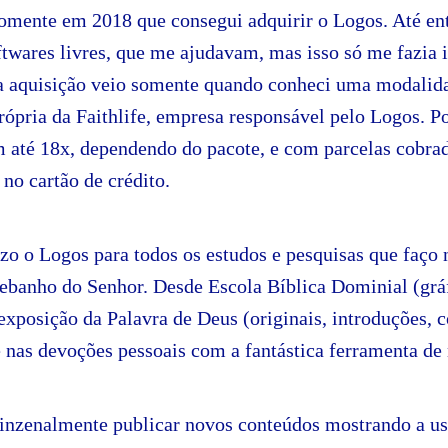
somente em 2018 que consegui adquirir o Logos. Até ent
ftwares livres, que me ajudavam, mas isso só me fazia 
 aquisição veio somente quando conheci uma modalid
ópria da Faithlife, empresa responsável pelo Logos. Po
 até 18x, dependendo do pacote, e com parcelas cobra
no cartão de crédito.
zo o Logos para todos os estudos e pesquisas que faço 
ebanho do Senhor. Desde Escola Bíblica Dominial (gráfi
, exposição da Palavra de Deus (originais, introduções, 
 nas devoções pessoais com a fantástica ferramenta de 
uinzenalmente publicar novos conteúdos mostrando a us