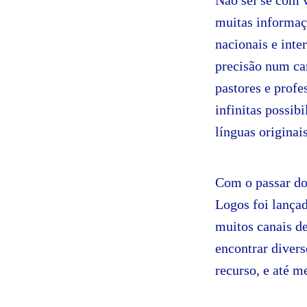
Não sei se com 
muitas informaçõ
nacionais e inte
precisão num ca
pastores e prof
infinitas possib
línguas originai
Com o passar do
Logos foi lança
muitos canais d
encontrar divers
recurso, e até m