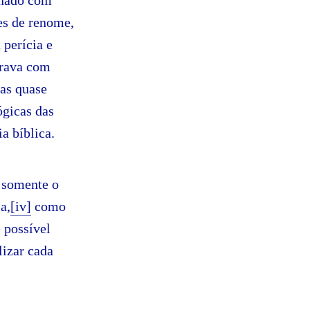
onado com
res de renome,
 perícia e
arava com
uas quase
ógicas das
a bíblica.
 somente o
a,
[iv]
como
 possível
lizar cada