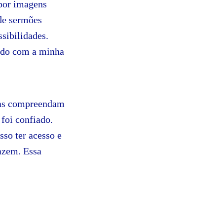
por imagens
 de sermões
ssibilidades.
zado com a minha
stas compreendam
 foi confiado.
so ter acesso e
fazem. Essa