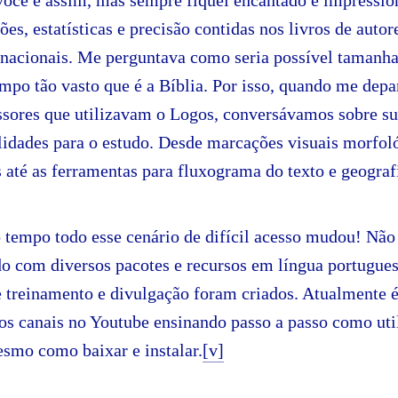
você é assim, mas sempre fiquei encantado e impressi
es, estatísticas e precisão contidas nos livros de auto
rnacionais. Me perguntava como seria possível tamanha
mpo tão vasto que é a Bíblia. Por isso, quando me dep
essores que utilizavam o Logos, conversávamos sobre s
ilidades para o estudo. Desde marcações visuais morfol
s até as ferramentas para fluxograma do texto e geografi
 tempo todo esse cenário de difícil acesso mudou! Não
do com diversos pacotes e recursos em língua portugues
e treinamento e divulgação foram criados. Atualmente é
os canais no Youtube ensinando passo a passo como uti
esmo como baixar e instalar.
[v]