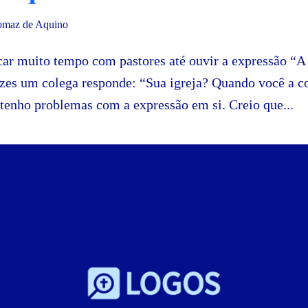
omaz de Aquino
icar muito tempo com pastores até ouvir a expressão “
zes um colega responde: “Sua igreja? Quando você a 
tenho problemas com a expressão em si. Creio que...