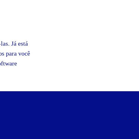
as. Já está
os para você
oftware