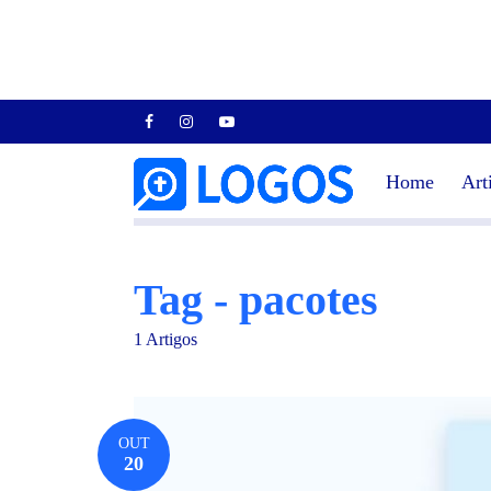
Home
Art
Tag - pacotes
1 Artigos
OUT
20