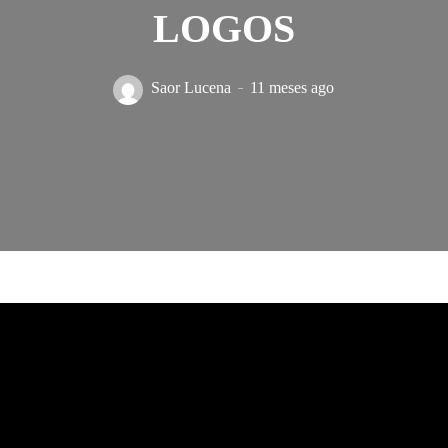
LOGOS
Saor Lucena
11 meses ago