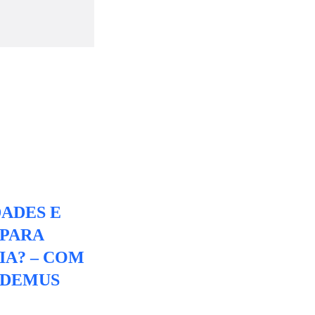
DADES E
 PARA
IA? – COM
ODEMUS